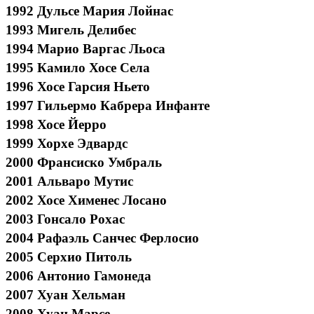
1992 Дульсе Мария Лойнас
1993 Мигель Делибес
1994 Марио Варгас Льоса
1995 Камило Хосе Села
1996 Хосе Гарсия Ньето
1997 Гильермо Кабрера Инфанте
1998 Хосе Йерро
1999 Хорхе Эдвардс
2000 Франсиско Умбраль
2001 Альваро Мутис
2002 Хосе Хименес Лосано
2003 Гонсало Рохас
2004 Рафаэль Санчес Ферлосио
2005 Серхио Питоль
2006 Антонио Гамонеда
2007 Хуан Хельман
2008 Хуан Марсе