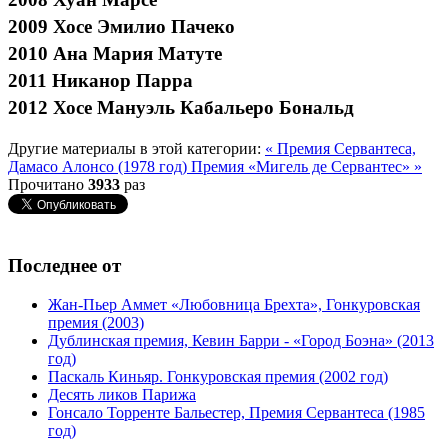
2009 Хосе Эмилио Пачеко
2010 Ана Мария Матуте
2011 Никанор Парра
2012 Хосе Мануэль Кабальеро Бональд
Другие материалы в этой категории:
« Премия Сервантеса,
Дамасо Алонсо (1978 год)
Премия «Мигель де Сервантес» »
Прочитано
3933
раз
Последнее от
Жан-Пьер Аммет «Любовница Брехта», Гонкуровская
премия (2003)
Дублинская премия, Кевин Барри - «Город Боэна» (2013
год)
Паскаль Киньяр. Гонкуровская премия (2002 год)
Десять ликов Парижа
Гонсало Торренте Бальестер, Премия Сервантеса (1985
год)