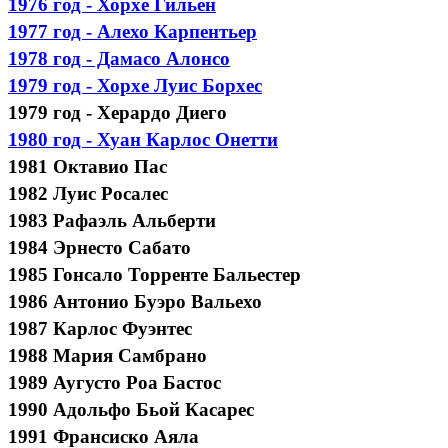
1976 год - Хорхе Гильен
1977 год - Алехо Карпентьер
1978 год - Дамасо Алонсо
1979 год - Хорхе Луис Борхес
1979 год - Херардо Диего
1980 год - Хуан Карлос Онетти
1981 Октавио Пас
1982 Луис Росалес
1983 Рафаэль Альберти
1984 Эрнесто Сабато
1985 Гонсало Торренте Бальестер
1986 Антонио Буэро Вальехо
1987 Карлос Фуэнтес
1988 Мария Самбрано
1989 Аугусто Роа Бастос
1990 Адольфо Бьой Касарес
1991 Франсиско Аяла