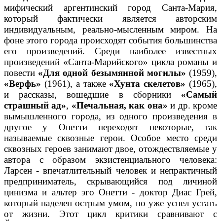
мифический аргентинский город Санта-Мария,
который фактически является авторским
индивидуальным, реально-мысленным миром. На
фоне этого города происходят события большинства
его произведений. Среди наиболее известных
произведений «Санта-Марийского» цикла романы и
повести
«Для одной безымянной могилы»
(1959),
«Верфь»
(1961), а также
«Хунта скелетов»
(1965),
и рассказы, вошедшие в сборники
«Самый
страшный ад»
,
«Печальная, как она»
и др. кроме
вымышленного города, из одного произведения в
другое у Онетти переходят некоторые, так
называемые сквозные герои. Особое место среди
сквозных героев занимают двое, отождествляемые у
автора с образом экзистенциального человека:
Ларсен - впечатлительный человек и непрактичный
предприниматель, скрывающийся под личиной
цинизма и альтер эго Онетти - доктор Диас Грей,
который наделен острым умом, но уже успел устать
от жизни. Этот цикл критики сравнивают с