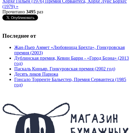
Хорхе Гильен (1976)
Премия Сервантеса, Хорхе Луис Борхес
(1979) »
Прочитано
3495
раз
Последнее от
Жан-Пьер Аммет «Любовница Брехта», Гонкуровская
премия (2003)
Дублинская премия, Кевин Барри - «Город Боэна» (2013
год)
Паскаль Киньяр. Гонкуровская премия (2002 год)
Десять ликов Парижа
Гонсало Торренте Бальестер, Премия Сервантеса (1985
год)