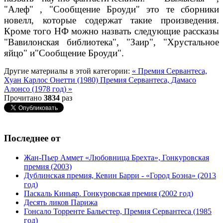
"Алеф" , "Сообщение Броуди" это те сборники
новелл, которые содержат такие произведения.
Кроме того НФ можно назвать следующие рассказы
"Вавилонская библиотека", "Заир", "Хрустальное
яйцо" и"Сообщение Броуди".
Другие материалы в этой категории:
« Премия Сервантеса,
Хуан Карлос Онетти (1980)
Премия Сервантеса, Дамасо
Алонсо (1978 год) »
Прочитано
3834
раз
Последнее от
Жан-Пьер Аммет «Любовница Брехта», Гонкуровская
премия (2003)
Дублинская премия, Кевин Барри - «Город Боэна» (2013
год)
Паскаль Киньяр. Гонкуровская премия (2002 год)
Десять ликов Парижа
Гонсало Торренте Бальестер, Премия Сервантеса (1985
год)