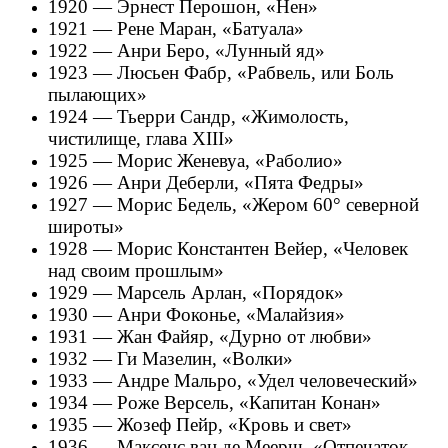
1920 — Эрнест Перошон, «Нен»
1921 — Рене Маран, «Батуала»
1922 — Анри Беро, «Лунный яд»
1923 — Люсьен Фабр, «Рабвель, или Боль
пылающих»
1924 — Тьерри Сандр, «Жимолость,
чистилище, глава XIII»
1925 — Морис Женевуа, «Раболио»
1926 — Анри Деберли, «Пята Федры»
1927 — Морис Бедель, «Жером 60° северной
широты»
1928 — Морис Константен Вейер, «Человек
над своим прошлым»
1929 — Марсель Арлан, «Порядок»
1930 — Анри Фоконье, «Малайзия»
1931 — Жан Файяр, «Дурно от любви»
1932 — Ги Мазелин, «Волки»
1933 — Андре Мальро, «Удел человеческий»
1934 — Роже Версель, «Капитан Конан»
1935 — Жозеф Пейр, «Кровь и свет»
1936 — Максенс ван де Меерш, «Отпечаток