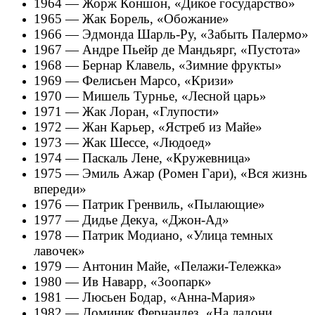
1964 — Жорж Коншон, «Дикое государство»
1965 — Жак Борель, «Обожание»
1966 — Эдмонда Шарль-Ру, «Забыть Палермо»
1967 — Андре Пьейр де Мандьярг, «Пустота»
1968 — Бернар Клавель, «Зимние фрукты»
1969 — Фелисьен Марсо, «Кризи»
1970 — Мишель Турнье, «Лесной царь»
1971 — Жак Лоран, «Глупости»
1972 — Жан Карьер, «Ястреб из Майе»
1973 — Жак Шессе, «Людоед»
1974 — Паскаль Лене, «Кружевница»
1975 — Эмиль Ажар (Ромен Гари), «Вся жизнь
впереди»
1976 — Патрик Гренвиль, «Пылающие»
1977 — Дидье Декуа, «Джон-Ад»
1978 — Патрик Модиано, «Улица темных
лавочек»
1979 — Антонин Майе, «Пелажи-Тележка»
1980 — Ив Наварр, «Зоопарк»
1981 — Люсьен Бодар, «Анна-Мария»
1982 — Доминик Фернандез, «На ладони