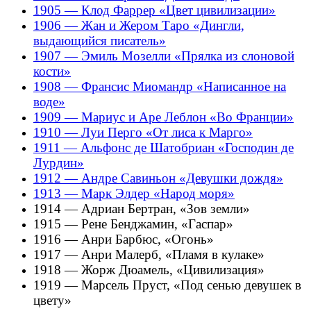
1905 — Клод Фаррер «Цвет цивилизации»
1906 — Жан и Жером Таро «Дингли,
выдающийся писатель»
1907 — Эмиль Мозелли «Прялка из слоновой
кости»
1908 — Франсис Миомандр «Написанное на
воде»
1909 — Мариус и Аре Леблон «Во Франции»
1910 — Луи Перго «От лиса к Марго»
1911 — Альфонс де Шатобриан «Господин де
Лурдин»
1912 — Андре Савиньон «Девушки дождя»
1913 — Марк Элдер «Народ моря»
1914 — Адриан Бертран, «Зов земли»
1915 — Рене Бенджамин, «Гаспар»
1916 — Анри Барбюс, «Огонь»
1917 — Анри Малерб, «Пламя в кулаке»
1918 — Жорж Дюамель, «Цивилизация»
1919 — Марсель Пруст, «Под сенью девушек в
цвету»