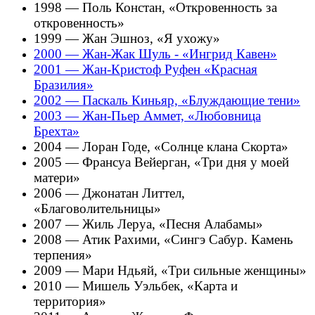
1998 — Поль Констан, «Откровенность за
откровенность»
1999 — Жан Эшноз, «Я ухожу»
2000 — Жан-Жак Шуль - «Ингрид Кавен»
2001 — Жан-Кристоф Руфен «Красная
Бразилия»
2002 — Паскаль Киньяр, «Блуждающие тени»
2003 — Жан-Пьер Аммет, «Любовница
Брехта»
2004 — Лоран Годе, «Солнце клана Скорта»
2005 — Франсуа Вейерган, «Три дня у моей
матери»
2006 — Джонатан Литтел,
«Благоволительницы»
2007 — Жиль Леруа, «Песня Алабамы»
2008 — Атик Рахими, «Сингэ Сабур. Камень
терпения»
2009 — Мари Ндьяй, «Три сильные женщины»
2010 — Мишель Уэльбек, «Карта и
территория»