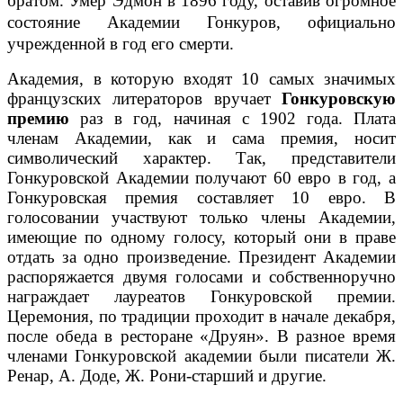
братом. Умер Эдмон в 1896 году, оставив огромное
состояние Академии Гонкуров, официально
учрежденной в год его смерти.
Академия, в которую входят 10 самых значимых
французских литераторов вручает
Гонкуровскую
премию
раз в год, начиная с 1902 года. Плата
членам Академии, как и сама премия, носит
символический характер. Так, представители
Гонкуровской Академии получают 60 евро в год, а
Гонкуровская премия составляет 10 евро. В
голосовании участвуют только члены Академии,
имеющие по одному голосу, который они в праве
отдать за одно произведение. Президент Академии
распоряжается двумя голосами и собственноручно
награждает лауреатов Гонкуровской премии.
Церемония, по традиции проходит в начале декабря,
после обеда в ресторане «Друян». В разное время
членами Гонкуровской академии были писатели Ж.
Ренар, А. Доде, Ж. Рони-старший и другие.