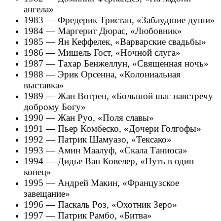
ангела»
1983 — Фредерик Тристан, «Заблудшие души»
1984 — Маргерит Дюрас, «Любовник»
1985 — Ян Кеффелек, «Варварские свадьбы»
1986 — Мишель Гост, «Ночной слуга»
1987 — Тахар Бенжеллун, «Священная ночь»
1988 — Эрик Орсенна, «Колониальная
выставка»
1989 — Жан Вотрен, «Большой шаг навстречу
доброму Богу»
1990 — Жан Руо, «Поля славы»
1991 — Пьер Комбеско, «Дочери Голгофы»
1992 — Патрик Шамуазо, «Тексако»
1993 — Амин Маалуф, «Скала Таниоса»
1994 — Дидье Ван Ковелер, «Путь в один
конец»
1995 — Андрей Макин, «Французское
завещание»
1996 — Паскаль Роз, «Охотник Зеро»
1997 — Патрик Рамбо, «Битва»