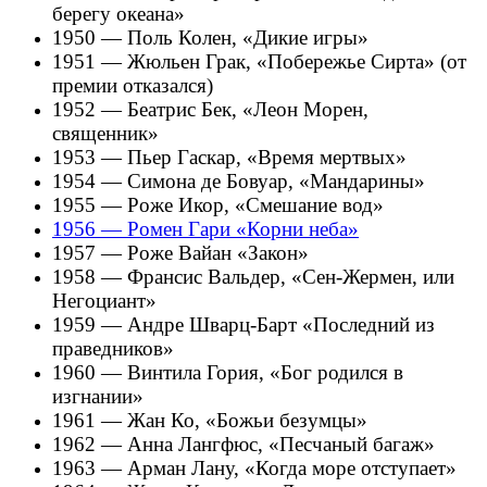
берегу океана»
1950 — Поль Колен, «Дикие игры»
1951 — Жюльен Грак, «Побережье Сирта» (от
премии отказался)
1952 — Беатрис Бек, «Леон Морен,
священник»
1953 — Пьер Гаскар, «Время мертвых»
1954 — Симона де Бовуар, «Мандарины»
1955 — Роже Икор, «Смешание вод»
1956 — Ромен Гари «Корни неба»
1957 — Роже Вайан «Закон»
1958 — Франсис Вальдер, «Сен-Жермен, или
Негоциант»
1959 — Андре Шварц-Барт «Последний из
праведников»
1960 — Винтила Гория, «Бог родился в
изгнании»
1961 — Жан Ко, «Божьи безумцы»
1962 — Анна Лангфюс, «Песчаный багаж»
1963 — Арман Лану, «Когда море отступает»