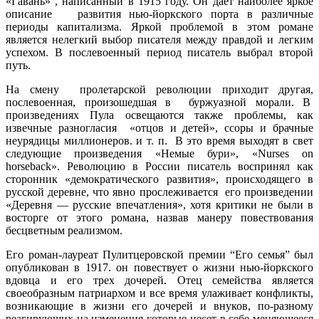
«Гавань» , написанный в 1915 году. Он дает наиболее яркое
описание развития нью-йоркского порта в различные
периоды капитализма. Яркой проблемой в этом романе
является нелегкий выбор писателя между правдой и легким
успехом. В послевоенный период писатель выбрал второй
путь.
На смену пролетарской революции приходит другая,
послевоенная, произошедшая в буржуазной морали. В
произведениях Пула освещаются также проблемы, как
извечные разногласия «отцов и детей», ссоры и брачные
неурядицы миллионеров. и т. п. В это время выходят в свет
следующие произведения «Немые бури», «Nurses on
horseback». Революцию в России писатель воспринял как
сторонник «демократического развития», происходящего в
русской деревне, что явно прослеживается его произведении
«Деревня — русские впечатления», хотя критики не были в
восторге от этого романа, назвав манеру повествования
бесцветным реализмом.
Его роман-лауреат Пулитцеровской премии “Его семья” был
опубликован в 1917. он повествует о жизни нью-йоркского
вдовца и его трех дочерей. Отец семейства является
своеобразным патриархом и все время улаживает конфликты,
возникающие в жизни его дочерей и внуков, по-разному
реагирующих на изменения которые несет в себе меняющееся