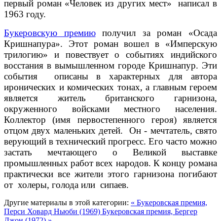
первый роман «Человек из других мест» написал в
1963 году.
Букеровскую премию
получил за роман «Осада
Кришнапура». Этот роман вошел в «Имперскую
трилогию» и повествует о событиях индийского
восстания в вымышленном городе Кришнапур. Эти
события описаны в характерных для автора
иронических и комических тонах, а главным героем
является житель британского гарнизона,
окруженного войсками местного населения.
Коллектор (имя первостепенного героя) является
отцом двух маленьких детей. Он - мечтатель, свято
верующий в технический прогресс. Его часто можно
застать мечтающего о Великой выставке
промышленных работ всех народов. К концу романа
практически все жители этого гарнизона погибают
от холеры, голода или сипаев.
Другие материалы в этой категории:
« Букеровская премия,
Перси Ховард Ньюби (1969)
Букеровская премия, Бергер
Джон (1972) »