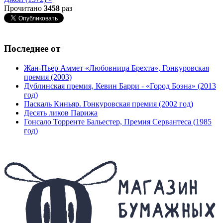
Прочитано
3458
раз
Последнее от
Жан-Пьер Аммет «Любовница Брехта», Гонкуровская
премия (2003)
Дублинская премия, Кевин Барри - «Город Боэна» (2013
год)
Паскаль Киньяр. Гонкуровская премия (2002 год)
Десять ликов Парижа
Гонсало Торренте Бальестер, Премия Сервантеса (1985
год)