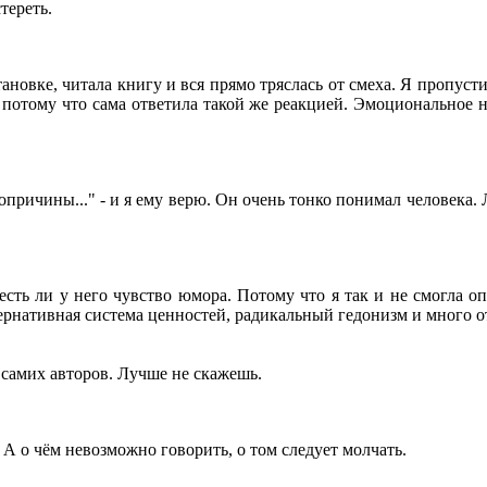
тереть.
тановке, читала книгу и вся прямо тряслась от смеха. Я пропуст
, потому что сама ответила такой же реакцией. Эмоциональное н
вопричины..." - и я ему верю. Он очень тонко понимал человека. 
есть ли у него чувство юмора. Потому что я так и не смогла опр
ьтернативная система ценностей, радикальный гедонизм и много 
 самих авторов. Лучше не скажешь.
 А о чём невозможно говорить, о том следует молчать.