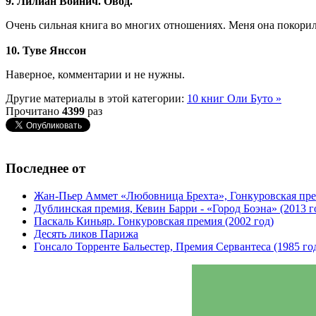
9. Лилиан Войнич. Овод.
Очень сильная книга во многих отношениях. Меня она покорил
10. Туве Янссон
Наверное, комментарии и не нужны.
Другие материалы в этой категории:
10 книг Оли Буто »
Прочитано
4399
раз
Последнее от
Жан-Пьер Аммет «Любовница Брехта», Гонкуровская пре
Дублинская премия, Кевин Барри - «Город Боэна» (2013 г
Паскаль Киньяр. Гонкуровская премия (2002 год)
Десять ликов Парижа
Гонсало Торренте Бальестер, Премия Сервантеса (1985 го