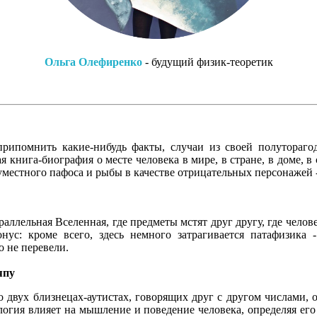
Ольга Олефиренко
- будущий физик-теоретик
рипомнить какие-нибудь факты, случаи из своей полутораго
 книга-биография о месте человека в мире, в стране, в доме, в с
местного пафоса и рыбы в качестве отрицательных персонажей 
араллельная Вселенная, где предметы мстят друг другу, где чело
нус: кроме всего, здесь немного затрагивается патафизика
о не перевели.
япу
о двух близнецах-аутистах, говорящих друг с другом числами, о
иология влияет на мышление и поведение человека, определяя е