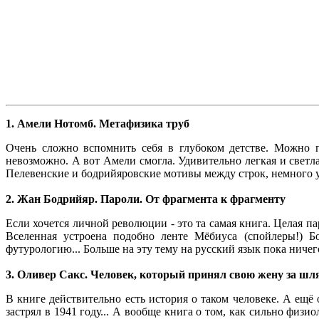
1. Амели Нотомб. Метафизика труб
Очень сложно вспомнить себя в глубоком детстве. Можно п
невозможно. А вот Амели смогла. Удивительно легкая и светлая
Пелевенские и бодрийяровские мотивы между строк, немного у
2. Жан Бодрийяр. Пароли. От фрагмента к фрагменту
Если хочется личной революции - это та самая книга. Целая п
Вселенная устроена подобно ленте Мёбиуса (спойлеры!) Бо
футурологию... Больше на эту тему на русский язык пока ничег
3. Оливер Сакс. Человек, который принял свою жену за шл
В книге действительно есть история о таком человеке. А ещё 
застрял в 1941 году... А вообще книга о том, как сильно физ