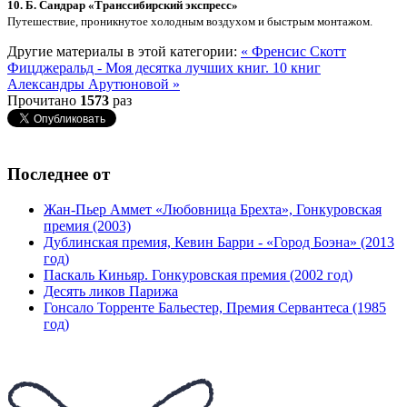
10. Б. Сандрар «Транссибирский экспресс»
Путешествие, проникнутое холодным воздухом и быстрым монтажом.
Другие материалы в этой категории:
« Френсис Скотт
Фицджеральд - Моя десятка лучших книг.
10 книг
Александры Арутюновой »
Прочитано
1573
раз
Последнее от
Жан-Пьер Аммет «Любовница Брехта», Гонкуровская
премия (2003)
Дублинская премия, Кевин Барри - «Город Боэна» (2013
год)
Паскаль Киньяр. Гонкуровская премия (2002 год)
Десять ликов Парижа
Гонсало Торренте Бальестер, Премия Сервантеса (1985
год)