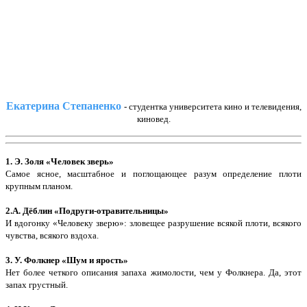
Екатерина Степаненко
- студентка университета кино и телевидения,
киновед.
1. Э. Золя «Человек зверь»
Самое ясное, масштабное и поглощающее разум определение плоти
крупным планом.
2.А. Дёблин «Подруги-отравительницы»
И вдогонку «Человеку зверю»: зловещее разрушение всякой плоти, всякого
чувства, всякого вздоха.
3. У. Фолкнер «Шум и ярость»
Нет более четкого описания запаха жимолости, чем у Фолкнера. Да, этот
запах грустный.