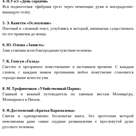
4. Н.Уэст «День саранчи»
Вся подноготная «фабрики грез» через немеющие руки и лихорадочно-
кишащую толпу.
5. Э. Канетти «Ослепление»
Плотный и сложный текст, углубляясь в который, начинаешь существовать
по его правилам до конца.
6. Ю. Олеша «Зависть»
Злая усмешка всем благородным чувствам человека.
7. К. Гамсун «Голод»
Светлое и прозрачное повествование в застывшем времени. С каждым
словом, с каждым знаком препинания любое помутнение становится
гораздо выше ясности ума.
8. М. Трофименков «Убийственный Париж»
Главный и важный путеводитель по злачным местам Монмартра,
Монпарнаса и Пигаль.
9. Ф.Достоевский «Братья Карамазовы»
Святая и одновременно бесноватая книга, без прочтения которой
невозможны даже самые скудные размышления о пресловутой душе
русского человека.