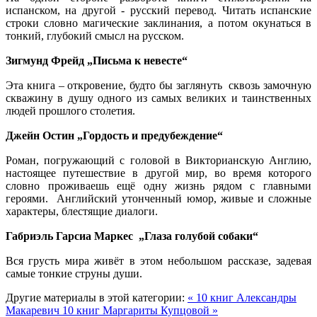
испанском, на другой - русский перевод. Читать испанские
строки словно магические заклинания, а потом окунаться в
тонкий, глубокий смысл на русском.
Зигмунд Фрейд „Письма к невесте“
Эта книга – откровение, будто бы заглянуть сквозь замочную
скважину в душу одного из самых великих и таинственных
людей прошлого столетия.
Джейн Остин „Гордость и предубеждение“
Роман, погружающий с головой в Викторианскую Англию,
настоящее путешествие в другой мир, во время которого
словно проживаешь ещё одну жизнь рядом с главными
героями. Английский утонченный юмор, живые и сложные
характеры, блестящие диалоги.
Габриэль Гарсиа Маркес „Глаза голубой собаки“
Вся грусть мира живёт в этом небольшом рассказе, задевая
самые тонкие струны души.
Другие материалы в этой категории:
« 10 книг Александры
Макаревич
10 книг Маргариты Купцовой »