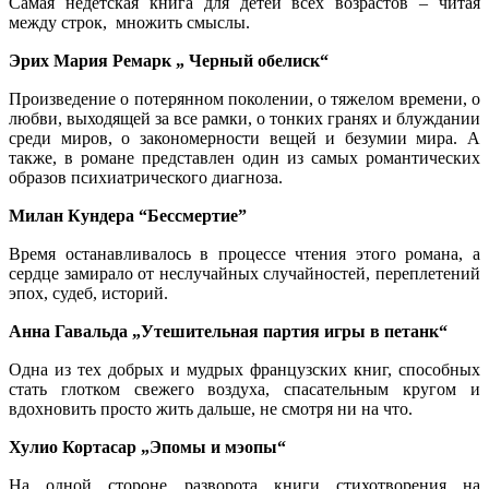
Самая недетская книга для детей всех возрастов – читая
между строк, множить смыслы.
Эрих Мария Ремарк „ Черный обелиск“
Произведение о потерянном поколении, о тяжелом времени, о
любви, выходящей за все рамки, о тонких гранях и блуждании
среди миров, о закономерности вещей и безумии мира. А
также, в романе представлен один из самых романтических
образов психиатрического диагноза.
Милан Кундера “Бессмертие”
Время останавливалось в процессе чтения этого романа, а
сердце замирало от неслучайных случайностей, переплетений
эпох, судеб, историй.
Анна Гавальда „Утешительная партия игры в петанк“
Одна из тех добрых и мудрых французских книг, способных
стать глотком свежего воздуха, спасательным кругом и
вдохновить просто жить дальше, не смотря ни на что.
Хулио Кортасар „Эпомы и мэопы“
На одной стороне разворота книги стихотворения на