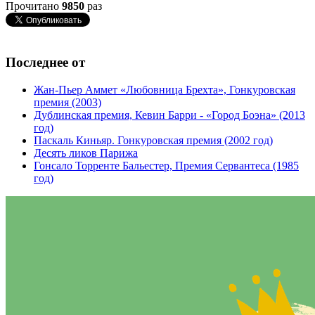
Прочитано
9850
раз
Последнее от
Жан-Пьер Аммет «Любовница Брехта», Гонкуровская
премия (2003)
Дублинская премия, Кевин Барри - «Город Боэна» (2013
год)
Паскаль Киньяр. Гонкуровская премия (2002 год)
Десять ликов Парижа
Гонсало Торренте Бальестер, Премия Сервантеса (1985
год)